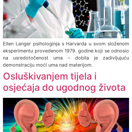
Ellen Langer psihologinja s Harvarda u svom složenom
eksperimentu provedenom 1979. godine koji se odnosio
na usredotočenost uma – dobila je zadivljujuću
demonstraciju moći uma nad materijom.
Osluškivanjem tijela i
osjećaja do ugodnog života