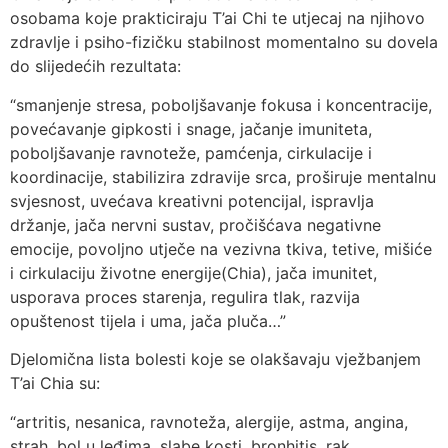
osobama koje prakticiraju T’ai Chi te utjecaj na njihovo
zdravlje i psiho-fizičku stabilnost momentalno su dovela
do slijedećih rezultata:
“smanjenje stresa, poboljšavanje fokusa i koncentracije,
povećavanje gipkosti i snage, jačanje imuniteta,
poboljšavanje ravnoteže, pamćenja, cirkulacije i
koordinacije, stabilizira zdravije srca, proširuje mentalnu
svjesnost, uvećava kreativni potencijal, ispravlja
držanje, jača nervni sustav, pročišćava negativne
emocije, povoljno utječe na vezivna tkiva, tetive, mišiće
i cirkulaciju životne energije(Chia), jača imunitet,
usporava proces starenja, regulira tlak, razvija
opuštenost tijela i uma, jača pluča…”
Djelomična lista bolesti koje se olakšavaju vježbanjem
T’ai Chia su:
“artritis, nesanica, ravnoteža, alergije, astma, angina,
strah, bol u leđima, slabe kosti, bronhitis, rak,