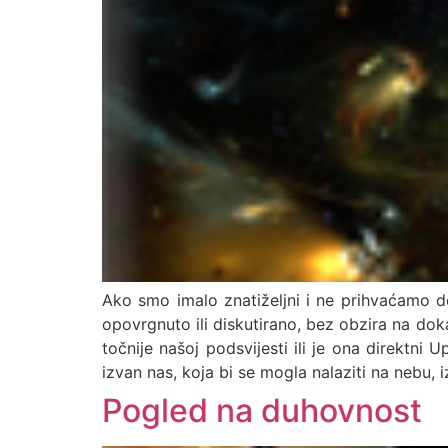
Ako smo imalo znatiželjni i ne prihvaćamo d
opovrgnuto ili diskutirano, bez obzira na doka
točnije našoj podsvijesti ili je ona direktn
izvan nas, koja bi se mogla nalaziti na nebu, 
Pogled na duhovnost