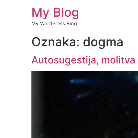
My Blog
My WordPress Blog
Oznaka:
dogma
Autosugestija, molitva 