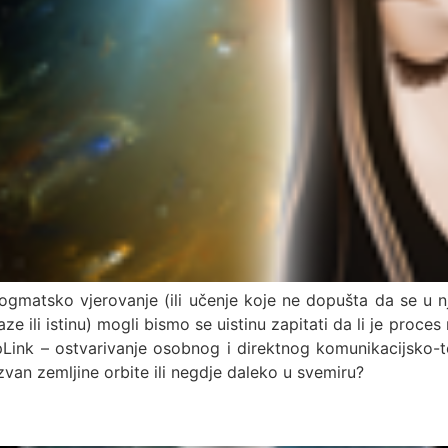
ogmatsko vjerovanje (ili učenje koje ne dopušta da se u 
ze ili istinu) mogli bismo se uistinu zapitati da li je pro
i UpLink – ostvarivanje osobnog i direktnog komunikacijsko-
izvan zemljine orbite ili negdje daleko u svemiru?