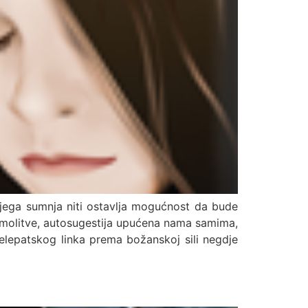
njega sumnja niti ostavlja mogućnost da bude
ces molitve, autosugestija upućena nama samima,
telepatskog linka prema božanskoj sili negdje