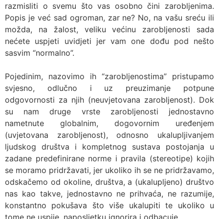
razmisliti o svemu što vas osobno čini zarobljenima.
Popis je već sad ogroman, zar ne? No, na vašu sreću ili
možda, na žalost, veliku većinu zarobljenosti sada
nećete uspjeti uvidjeti jer vam one dođu pod nešto
sasvim “normalno”.
Pojedinim, nazovimo ih “zarobljenostima” pristupamo
svjesno, odlučno i uz preuzimanje potpune
odgovornosti za njih (neuvjetovana zarobljenost). Dok
su nam druge vrste zarobljenosti jednostavno
nametnute globalnim, dogovornim uređenjem
(uvjetovana zarobljenost), odnosno ukalupljivanjem
ljudskog društva i kompletnog sustava postojanja u
zadane predefinirane norme i pravila (stereotipe) kojih
se moramo pridržavati, jer ukoliko ih se ne pridržavamo,
odskačemo od okoline, društva, a (ukalupljeno) društvo
nas kao takve, jednostavno ne prihvaća, ne razumije,
konstantno pokušava što više ukalupiti te ukoliko u
tome ne uspije, naposljetku ignorira i odbacuje.