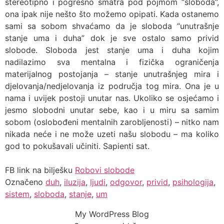
stereotipno i pogrešno smatra pod pojmom “sloboda”,
ona ipak nije nešto što možemo opipati. Kada ostanemo
sami sa sobom shvaćamo da je sloboda “unutrašnje
stanje uma i duha” dok je sve ostalo samo privid
slobode. Sloboda jest stanje uma i duha kojim
nadilazimo sva mentalna i fizička ograničenja
materijalnog postojanja – stanje unutrašnjeg mira i
djelovanja/nedjelovanja iz područja tog mira. Ona je u
nama i uvijek postoji unutar nas. Ukoliko se osjećamo i
jesmo slobodni unutar sebe, kao i u miru sa samim
sobom (oslobođeni mentalnih zarobljenosti) – nitko nam
nikada neće i ne može uzeti našu slobodu – ma koliko
god to pokušavali učiniti. Sapienti sat.
FB link na bilješku
Robovi slobode
Označeno
duh
,
iluzija
,
ljudi
,
odgovor
,
privid
,
psihologija
,
sistem
,
sloboda
,
stanje
,
um
My WordPress Blog