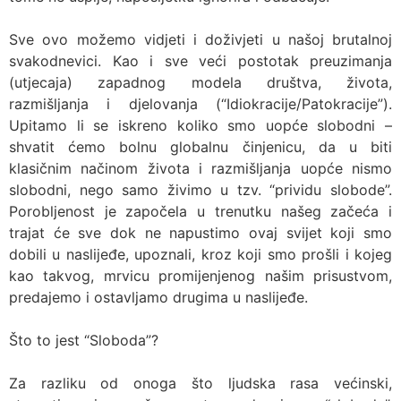
Sve ovo možemo vidjeti i doživjeti u našoj brutalnoj
svakodnevici. Kao i sve veći postotak preuzimanja
(utjecaja) zapadnog modela društva, života,
razmišljanja i djelovanja (“Idiokracije/Patokracije”).
Upitamo li se iskreno koliko smo uopće slobodni –
shvatit ćemo bolnu globalnu činjenicu, da u biti
klasičnim načinom života i razmišljanja uopće nismo
slobodni, nego samo živimo u tzv. “prividu slobode”.
Porobljenost je započela u trenutku našeg začeća i
trajat će sve dok ne napustimo ovaj svijet koji smo
dobili u naslijeđe, upoznali, kroz koji smo prošli i kojeg
kao takvog, mrvicu promijenjenog našim prisustvom,
predajemo i ostavljamo drugima u naslijeđe.
Što to jest “Sloboda”?
Za razliku od onoga što ljudska rasa većinski,