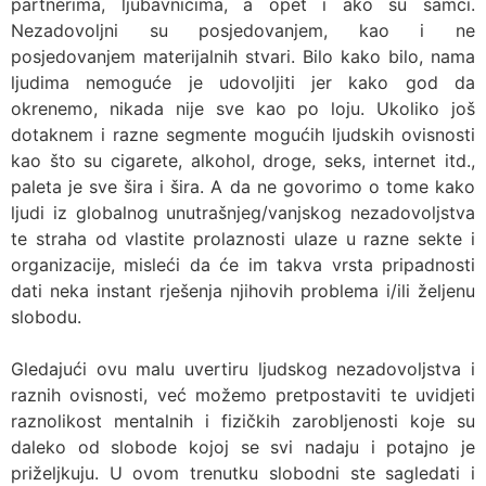
partnerima, ljubavnicima, a opet i ako su samci.
Nezadovoljni su posjedovanjem, kao i ne
posjedovanjem materijalnih stvari. Bilo kako bilo, nama
ljudima nemoguće je udovoljiti jer kako god da
okrenemo, nikada nije sve kao po loju. Ukoliko još
dotaknem i razne segmente mogućih ljudskih ovisnosti
kao što su cigarete, alkohol, droge, seks, internet itd.,
paleta je sve šira i šira. A da ne govorimo o tome kako
ljudi iz globalnog unutrašnjeg/vanjskog nezadovoljstva
te straha od vlastite prolaznosti ulaze u razne sekte i
organizacije, misleći da će im takva vrsta pripadnosti
dati neka instant rješenja njihovih problema i/ili željenu
slobodu.
Gledajući ovu malu uvertiru ljudskog nezadovoljstva i
raznih ovisnosti, već možemo pretpostaviti te uvidjeti
raznolikost mentalnih i fizičkih zarobljenosti koje su
daleko od slobode kojoj se svi nadaju i potajno je
priželjkuju. U ovom trenutku slobodni ste sagledati i