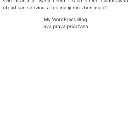
svih pitanja je: Kada ćemo i kako početi iskorištavati
otpad kao sirovinu, a tek manji dio zbrinjavati?
My WordPress Blog
Sva prava pridržana