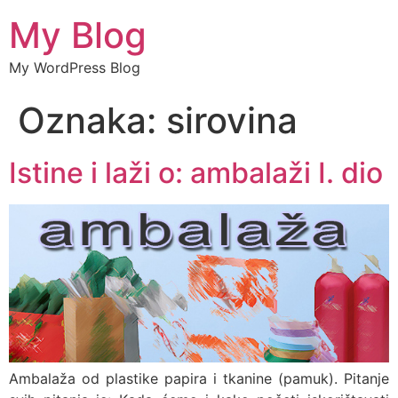
My Blog
My WordPress Blog
Oznaka:
sirovina
Istine i laži o: ambalaži I. dio
Ambalaža od plastike papira i tkanine (pamuk). Pitanje