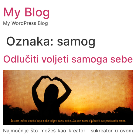
My Blog
My WordPress Blog
Oznaka:
samog
Odlučiti voljeti samoga sebe
Najmoćnije što možeš kao kreator i sukreator u ovom