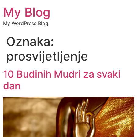
My Blog
My WordPress Blog
Oznaka:
prosvijetljenje
10 Budinih Mudri za svaki
dan