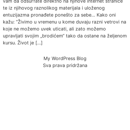
vam da odsurfate direktno na njihove internet stranice
te iz njihovog raznolikog materijala i uloženog
entuzijazma pronađete ponešto za sebe… Kako oni
kažu: “Živimo u vremenu u kome duvaju razni vetrovi na
koje ne možemo uvek uticati, ali zato možemo
upravljati svojim „brodićem“ tako da ostane na željenom
kursu. Život je […]
My WordPress Blog
Sva prava pridržana