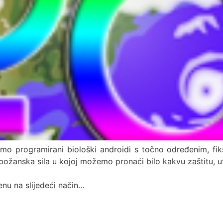
samo programirani biološki androidi s točno određenim, 
žanska sila u kojoj možemo pronaći bilo kakvu zaštitu, utje
enu na slijedeći način…