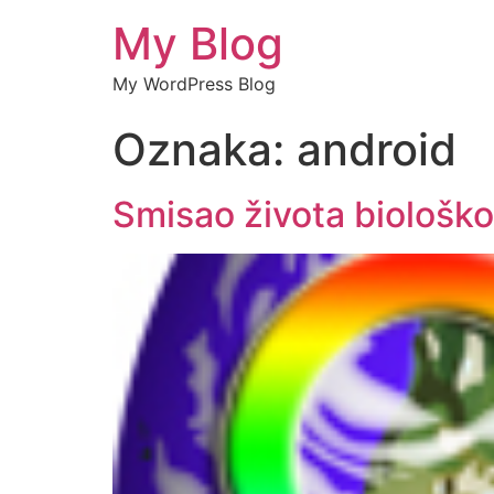
My Blog
My WordPress Blog
Oznaka:
android
Smisao života biološk