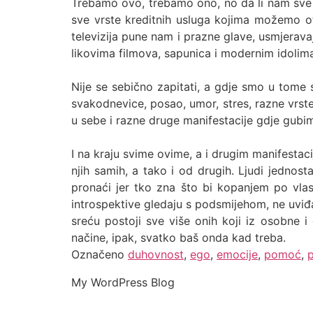
Trebamo ovo, trebamo ono, no da li nam sve 
sve vrste kreditnih usluga kojima možemo otp
televizija pune nam i prazne glave, usmjeravaju
likovima filmova, sapunica i modernim idolim
Nije se sebično zapitati, a gdje smo u tome 
svakodnevice, posao, umor, stres, razne vrste 
u sebe i razne druge manifestacije gdje gub
I na kraju svime ovime, a i drugim manifestac
njih samih, a tako i od drugih. Ljudi jednos
pronaći jer tko zna što bi kopanjem po vlas
introspektive gledaju s podsmijehom, ne uviđ
sreću postoji sve više onih koji iz osobne 
načine, ipak, svatko baš onda kad treba.
Označeno
duhovnost
,
ego
,
emocije
,
pomoć
,
My WordPress Blog