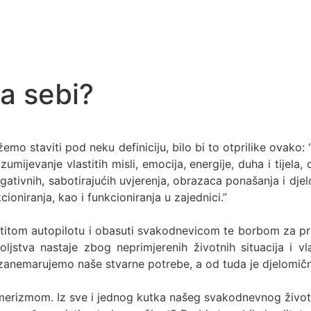
a sebi?
emo staviti pod neku definiciju, bilo bi to otprilike ovako
razumijevanje vlastitih misli, emocija, energije, duha i tije
egativnih, sabotirajućih uvjerenja, obrazaca ponašanja i dje
ioniranja, kao i funkcioniranja u zajednici.”
titom autopilotu i obasuti svakodnevicom te borbom za pr
stva nastaje zbog neprimjerenih životnih situacija i vl
e zanemarujemo naše stvarne potrebe, a od tuda je djelomi
izmom. Iz sve i jednog kutka našeg svakodnevnog života i