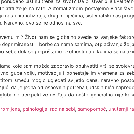
ponuđeno uistinu treba za život? Da bi stvar bila kvalit
latiti želje na rate. Automatizmom postajemo vlasništvo 
 nas i hipnotiziraju, drugim riječima, sistematski nas progr
a. Naravno, ovo se ne odnosi na sve.
svemu mi? Život nam se globalno svede na vanjske faktore i
deprimiranosti i borbe sa nama samima, otplaćivanje želja, 
imo sebe dok se prepuštamo okolnostima u kojima se nalaz
ijama koje sam možda zaboravio obuhvatiti vrši se svojevrsn
tavno gube volju, motivaciju i ponestaje im vremena za seb
titom smeću moglo ugledati svijetlo dana, naravno postoje
ajući da je jedna od osnovnih potreba ljudskih bića napred
i globalne perspektive uviđaju da nešto generalno nije ka
promijena
,
psihologija
,
rad na sebi
,
samopomoć
,
unutarnji r