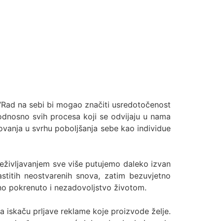
: “Rad na sebi bi mogao značiti usredotočenost
la, odnosno svih procesa koji se odvijaju u nama
lovanja u svrhu poboljšanja sebe kao individue
eživljavanjem sve više putujemo daleko izvan
astitih neostvarenih snova, zatim bezuvjetno
čno pokrenuto i nezadovoljstvo životom.
skaču prljave reklame koje proizvode želje.