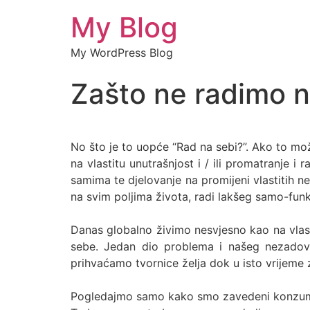
My Blog
My WordPress Blog
Zašto ne radimo n
No što je to uopće “Rad na sebi?”. Ako to mož
na vlastitu unutrašnjost i / ili promatranje i 
samima te djelovanje na promijeni vlastitih n
na svim poljima života, radi lakšeg samo-funkc
Danas globalno živimo nesvjesno kao na vlas
sebe. Jedan dio problema i našeg nezadovolj
prihvaćamo tvornice želja dok u isto vrijem
Pogledajmo samo kako smo zavedeni konzumer