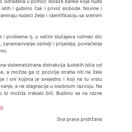
etno odrađena u pomoć dolaze banke koje nude
istih i gubimo čak i privid slobode. Novine i
amiraju nudeći želje i identifikaciju sa sretnim
 probleme tj. u većini slučajeva rutinski dio
zanemarivanje obitelji i prijatelja, povlačenje
imo.
a sistematizirana distrakcija ljudskih bića od
e, a možda ga iz pozicije straha niti ne žele
 i oni kojima je svejedno i koji na tu vrstu
ovanje, a ne stagnacija u osobnom razvoju. Na
ko bi možda trebalo biti. Budimo se na razne
ad
Sva prava pridržana