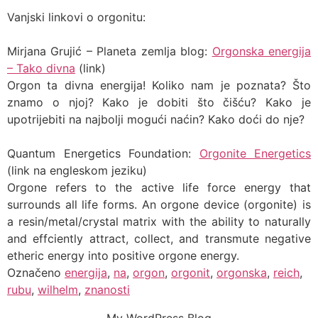
Vanjski linkovi o orgonitu:
Mirjana Grujić – Planeta zemlja blog:
Orgonska energija
– Tako divna
(link)
Orgon ta divna energija! Koliko nam je poznata? Što
znamo o njoj? Kako je dobiti što čišću? Kako je
upotrijebiti na najbolji mogući naćin? Kako doći do nje?
Quantum Energetics Foundation:
Orgonite Energetics
(link na engleskom jeziku)
Orgone refers to the active life force energy that
surrounds all life forms. An orgone device (orgonite) is
a resin/metal/crystal matrix with the ability to naturally
and effciently attract, collect, and transmute negative
etheric energy into positive orgone energy.
Označeno
energija
,
na
,
orgon
,
orgonit
,
orgonska
,
reich
,
rubu
,
wilhelm
,
znanosti