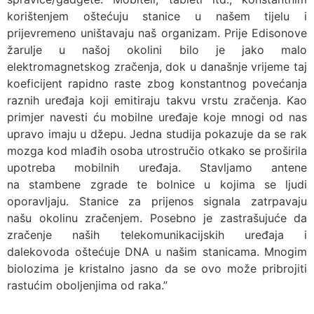
korištenjem oštećuju stanice u našem tijelu i
prijevremeno uništavaju naš organizam. Prije Edisonove
žarulje u našoj okolini bilo je jako malo
elektromagnetskog zračenja, dok u današnje vrijeme taj
koeficijent rapidno raste zbog konstantnog povećanja
raznih uređaja koji emitiraju takvu vrstu zračenja. Kao
primjer navesti ću mobilne uređaje koje mnogi od nas
upravo imaju u džepu. Jedna studija pokazuje da se rak
mozga kod mlađih osoba utrostručio otkako se proširila
upotreba mobilnih uređaja. Stavljamo antene
na stambene zgrade te bolnice u kojima se ljudi
oporavljaju. Stanice za prijenos signala zatrpavaju
našu okolinu zračenjem. Posebno je zastrašujuće da
zračenje naših telekomunikacijskih uređaja i
dalekovoda oštećuje DNA u našim stanicama. Mnogim
biolozima je kristalno jasno da se ovo može pribrojiti
rastućim oboljenjima od raka.”