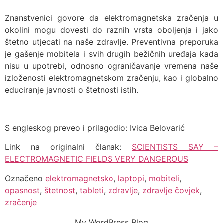
Znanstvenici govore da elektromagnetska zračenja u
okolini mogu dovesti do raznih vrsta oboljenja i jako
štetno utjecati na naše zdravlje. Preventivna preporuka
je gašenje mobitela i svih drugih bežičnih uređaja kada
nisu u upotrebi, odnosno ograničavanje vremena naše
izloženosti elektromagnetskom zračenju, kao i globalno
educiranje javnosti o štetnosti istih.
S engleskog preveo i prilagodio: Ivica Belovarić
Link na originalni članak:
SCIENTISTS SAY –
ELECTROMAGNETIC FIELDS VERY DANGEROUS
Označeno
elektromagnetsko
,
laptopi
,
mobiteli
,
opasnost
,
štetnost
,
tableti
,
zdravlje
,
zdravlje čovjek
,
zračenje
My WordPress Blog