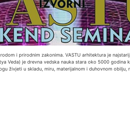
dom i prirodnim zakonima. VASTU arhitektura je najstariji i
tya Veda) je drevna vedska nauka stara oko 5000 godina koj
gu živjeti u skladu, miru, materijalnom i duhovnom obilju, 