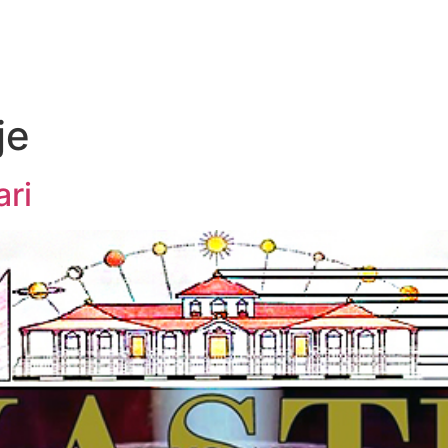
je
ri