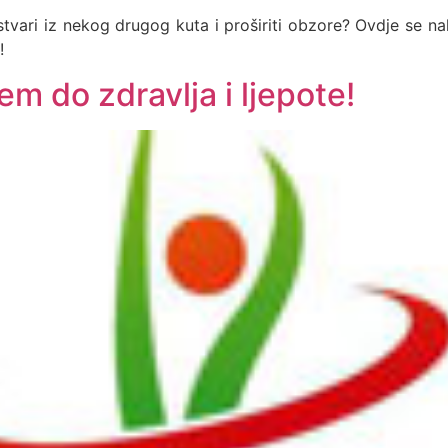
ti stvari iz nekog drugog kuta i proširiti obzore? Ovdje se n
!
m do zdravlja i ljepote!