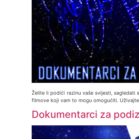
Želite li podići razinu vaše svijesti, sagledat
filmove koji vam to mogu omogućiti. Uživajte
Dokumentarci za podizan