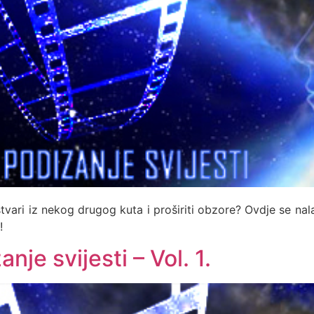
i stvari iz nekog drugog kuta i proširiti obzore? Ovdje se n
!
je svijesti – Vol. 1.