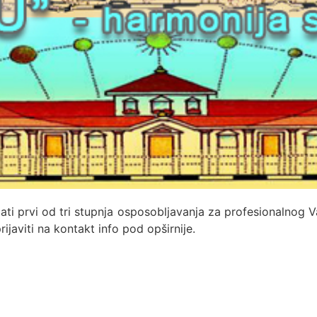
ati prvi od tri stupnja osposobljavanja za profesionalnog V
ijaviti na kontakt info pod opširnije.