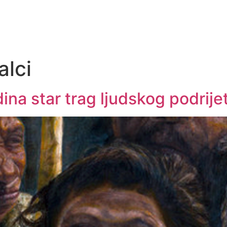
alci
a star trag ljudskog podrijet