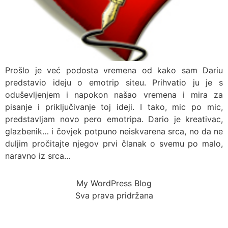
Prošlo je već podosta vremena od kako sam Dariu
predstavio ideju o emotrip siteu. Prihvatio ju je s
oduševljenjem i napokon našao vremena i mira za
pisanje i priključivanje toj ideji. I tako, mic po mic,
predstavljam novo pero emotripa. Dario je kreativac,
glazbenik… i čovjek potpuno neiskvarena srca, no da ne
duljim pročitajte njegov prvi članak o svemu po malo,
naravno iz srca…
My WordPress Blog
Sva prava pridržana