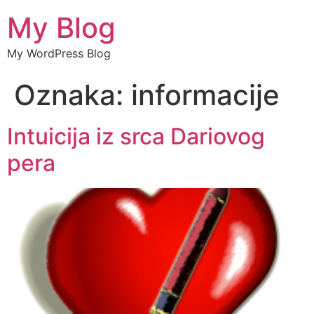
My Blog
My WordPress Blog
Oznaka:
informacije
Intuicija iz srca Dariovog
pera