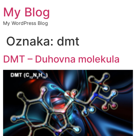
My Blog
My WordPress Blog
Oznaka:
dmt
DMT – Duhovna molekula