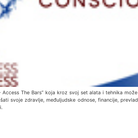
cess The Bars” koja kroz svoj set alata i tehnika može pr
jšati svoje zdravlje, međuljudske odnose, financije, prevla
.