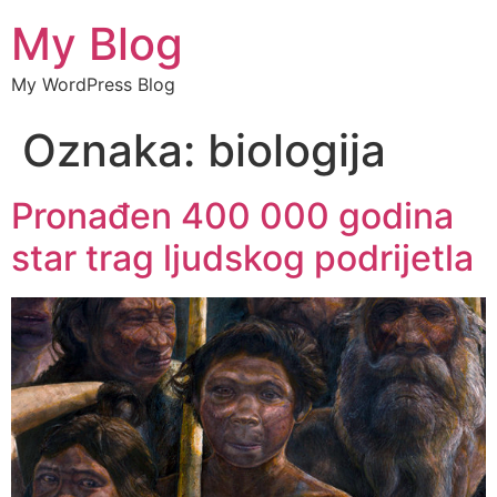
My Blog
My WordPress Blog
Oznaka:
biologija
Pronađen 400 000 godina
star trag ljudskog podrijetla