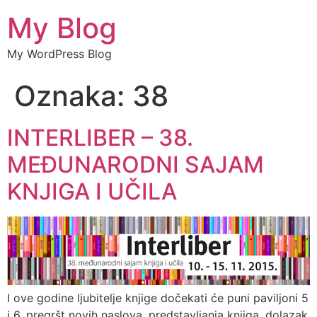
My Blog
My WordPress Blog
Oznaka:
38
INTERLIBER – 38.
MEĐUNARODNI SAJAM
KNJIGA I UČILA
I ove godine ljubitelje knjige dočekati će puni paviljoni 5
i 6, pregršt novih naslova, predstavljanja knjiga, dolazak