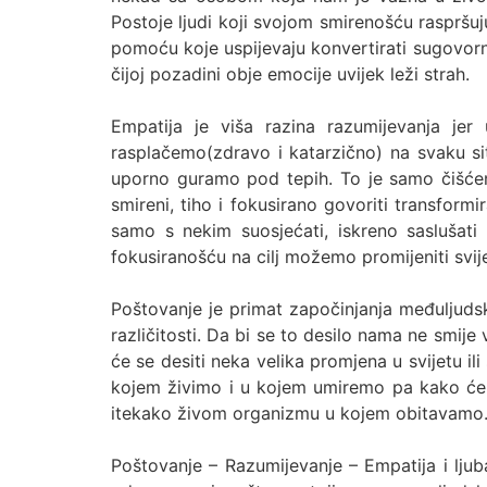
Postoje ljudi koji svojom smirenošću raspršuj
pomoću koje uspijevaju konvertirati sugovorni
čijoj pozadini obje emocije uvijek leži strah.
Empatija je viša razina razumijevanja je
rasplačemo(zdravo i katarzično) na svaku si
uporno guramo pod tepih. To je samo čišćenj
smireni, tiho i fokusirano govoriti transfor
samo s nekim suosjećati, iskreno saslušati 
fokusiranošću na cilj možemo promijeniti svije
Poštovanje je primat započinjanja međuljuds
različitosti. Da bi se to desilo nama ne smij
će se desiti neka velika promjena u svijetu il
kojem živimo i u kojem umiremo pa kako ćemo
itekako živom organizmu u kojem obitavamo
Poštovanje – Razumijevanje – Empatija i ljub