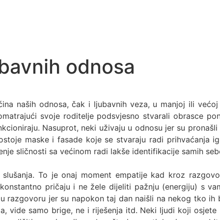
jubavnih odnosa
 naših odnosa, čak i ljubavnih veza, u manjoj ili većoj 
atrajući svoje roditelje podsvjesno stvarali obrasce po
ioniraju. Nasuprot, neki uživaju u odnosu jer su pronašli
stoje maske i fasade koje se stvaraju radi prihvaćanja i
aženje sličnosti sa većinom radi lakše identifikacije samih seb
g slušanja. To je onaj moment empatije kad kroz razgovo
onstantno pričaju i ne žele dijeliti pažnju (energiju) s v
u razgovoru jer su napokon taj dan naišli na nekog tko ih 
, vide samo brige, ne i riješenja itd. Neki ljudi koji osjet