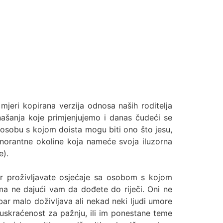
mjeri kopirana verzija odnosa naših roditelja
našanja koje primjenjujemo i danas čudeći se
 osobu s kojom doista mogu biti ono što jesu,
gnorantne okoline koja nameće svoja iluzorna
e).
r proživljavate osjećaje sa osobom s kojom
ama ne dajući vam da dođete do riječi. Oni ne
bar malo doživljava ali nekad neki ljudi umore
e uskraćenost za pažnju, ili im ponestane teme