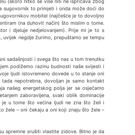
lu (skoro nitko se više niti ne ispričava zbog
a sugovornik to primjeti i onda može doći do
ugovornikov mobitel (najčešće je to dovoljno
mentiram (na duhovit način) što mislim o tome.
or i djeluje nedjelovanjem). Prije mi je to s
no, uvijek negdje žurimo, prepuštamo se tempu
ni sadašnjosti i svega što nas u tom trenutku
jem podižemo razinu budnosti naše svijesti i
voje ljudi istovremeno dovede u to stanje oni
e tada nepotrebna, dovoljan je samo kontakt
raja našeg energetskog polja jer se osjećamo
tanjem zaboravljena, svaki oblik dominacije
e u tome što većina ljudi ne zna što želi i
to žele – oni čekaju a oni koji znaju što žele –
spremne srušiti vlastite zidove. Bitno je da