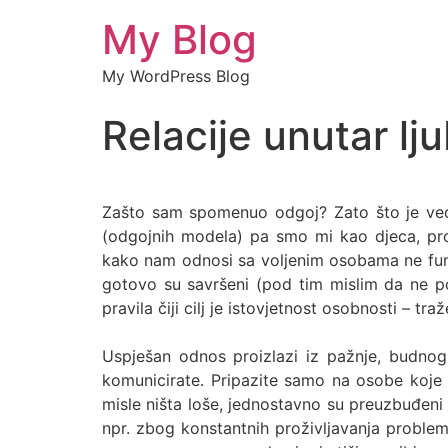
My Blog
My WordPress Blog
Relacije unutar l
Zašto sam spomenuo odgoj? Zato što je većina
(odgojnih modela) pa smo mi kao djeca, prom
kako nam odnosi sa voljenim osobama ne funkc
gotovo su savršeni (pod tim mislim da ne po
pravila čiji cilj je istovjetnost osobnosti – tr
Uspješan odnos proizlazi iz pažnje, budno
komunicirate. Pripazite samo na osobe koje k
misle ništa loše, jednostavno su preuzbuđeni 
npr. zbog konstantnih proživljavanja problema