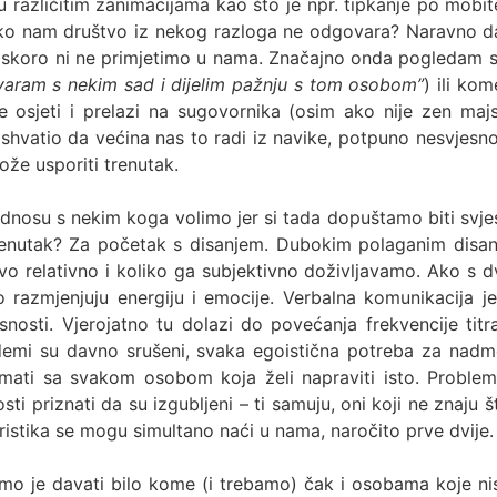
 različitim zanimacijama kao što je npr. tipkanje po mobite
i ako nam društvo iz nekog razloga ne odgovara? Naravno d
u skoro ni ne primjetimo u nama. Značajno onda pogledam s
ovaram s nekim sad i dijelim pažnju s tom osobom”
) ili ko
 osjeti i prelazi na sugovornika (osim ako nije zen majst
shvatio da većina nas to radi iz navike, potpuno nesvjes
ože usporiti trenutak.
odnosu s nekim koga volimo jer si tada dopuštamo biti svjes
 trenutak? Za početak s disanjem. Dubokim polaganim disan
vo relativno i koliko ga subjektivno doživljavamo. Ako s d
razmjenjuju energiju i emocije. Verbalna komunikacija j
osti. Vjerojatno tu dolazi do povećanja frekvencije tit
emi su davno srušeni, svaka egoistična potreba za nadme
ti sa svakom osobom koja želi napraviti isto. Problem j
sti priznati da su izgubljeni – ti samuju, oni koji ne znaju š
eristika se mogu simultano naći u nama, naročito prve dvije.
 je davati bilo kome (i trebamo) čak i osobama koje nisu 