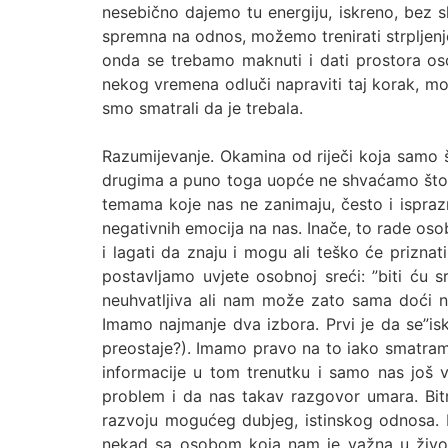
nesebično dajemo tu energiju, iskreno, bez sk
spremna na odnos, možemo trenirati strpljenje
onda se trebamo maknuti i dati prostora os
nekog vremena odluči napraviti taj korak, mo
smo smatrali da je trebala.
Razumijevanje. Okamina od riječi koja samo 
drugima a puno toga uopće ne shvaćamo što 
temama koje nas ne zanimaju, često i ispraz
negativnih emocija na nas. Inače, to rade os
i lagati da znaju i mogu ali teško će priznati
postavljamo uvjete osobnoj sreći: ”biti ću 
neuhvatljiva ali nam može zato sama doći na
Imamo najmanje dva izbora. Prvi je da se”i
preostaje?). Imamo pravo na to iako smatram 
informacije u tom trenutku i samo nas još v
problem i da nas takav razgovor umara. Bitn
razvoju mogućeg dubjeg, istinskog odnosa. D
nekad sa osobom koja nam je važna u životu.