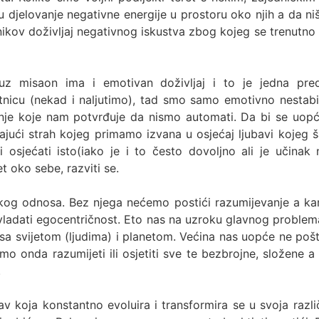
u djelovanje negativne energije u prostoru oko njih a da ni
kov doživljaj negativnog iskustva zbog kojeg se trenutno nal
r uz misaon ima i emotivan doživljaj i to je jedna pre
tnicu (nekad i naljutimo), tad smo samo emotivno nestabi
e koje nam potvrđuje da nismo automati. Da bi se uopće kv
mirajući strah kojeg primamo izvana u osjećaj ljubavi koje
i osjećati isto(iako je i to često dovoljno ali je učina
t oko sebe, razviti se.
kog odnosa. Bez njega nećemo postići razumijevanje a kamo
e vladati egocentričnost. Eto nas na uzroku glavnog proble
i sa svijetom (ljudima) i planetom. Većina nas uopće ne pošt
 onda razumijeti ili osjetiti sve te bezbrojne, složene a
.
av koja konstantno evoluira i transformira se u svoja razli