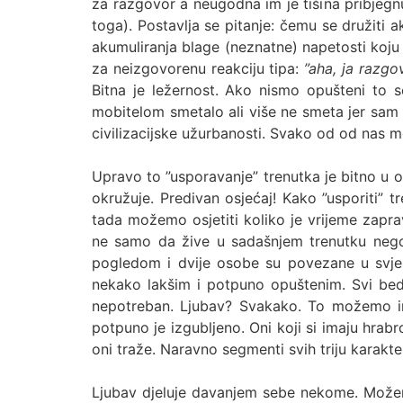
za razgovor a neugodna im je tišina pribjegnu
toga). Postavlja se pitanje: čemu se družit
akumuliranja blage (neznatne) napetosti koj
za neizgovorenu reakciju tipa:
”aha, ja razg
Bitna je ležernost. Ako nismo opušteni to se
mobitelom smetalo ali više ne smeta jer sam 
civilizacijske užurbanosti. Svako od od nas m
Upravo to ”usporavanje” trenutka je bitno u 
okružuje. Predivan osjećaj! Kako ”usporiti”
tada možemo osjetiti koliko je vrijeme zapra
ne samo da žive u sadašnjem trenutku nego 
pogledom i dvije osobe su povezane u svjesn
nekako lakšim i potpuno opuštenim. Svi bed
nepotreban. Ljubav? Svakako. To možemo ima
potpuno je izgubljeno. Oni koji si imaju hrabro
oni traže. Naravno segmenti svih triju karakt
Ljubav djeluje davanjem sebe nekome. Možemo