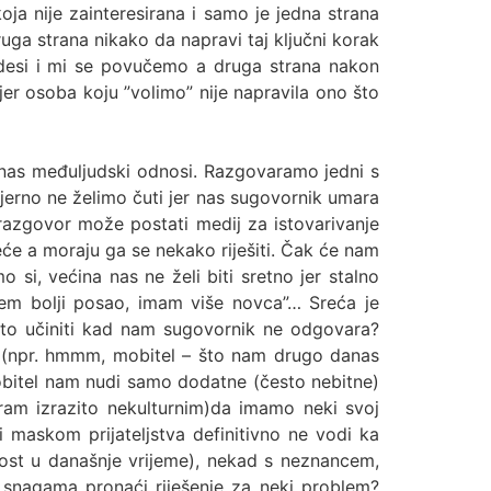
oja nije zainteresirana i samo je jedna strana
uga strana nikako da napravi taj ključni korak
 desi i mi se povučemo a druga strana nakon
er osoba koju ”volimo” nije napravila ono što
anas međuljudski odnosi. Razgovaramo jedni s
rno ne želimo čuti jer nas sugovornik umara
razgovor može postati medij za istovarivanje
će a moraju ga se nekako riješiti. Čak će nam
o si, većina nas ne želi biti sretno jer stalno
ijem bolji posao, imam više novca”… Sreća je
 što učiniti kad nam sugovornik ne odgovara?
o (npr. hmmm, mobitel – što nam drugo danas
mobitel nam nudi samo dodatne (često nebitne)
tram izrazito nekulturnim)da imamo neki svoj
 maskom prijateljstva definitivno ne vodi ka
kost u današnje vrijeme), nekad s neznancem,
m snagama pronaći riješenje za neki problem?