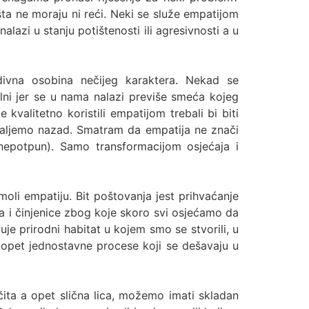
šta ne moraju ni reći. Neki se služe empatijom
azi u stanju potištenosti ili agresivnosti a u
divna osobina nečijeg karaktera. Nekad se
lni jer se u nama nalazi previše smeća kojeg
alitetno koristili empatijom trebali bi biti
g šaljemo nazad. Smatram da empatija ne znači
k nepotpun). Samo transformacijom osjećaja i
li empatiju. Bit poštovanja jest prihvaćanje
ma i činjenice zbog koje skoro svi osjećamo da
uje prirodni habitat u kojem smo se stvorili, u
 opet jednostavne procese koji se dešavaju u
čita a opet slična lica, možemo imati skladan