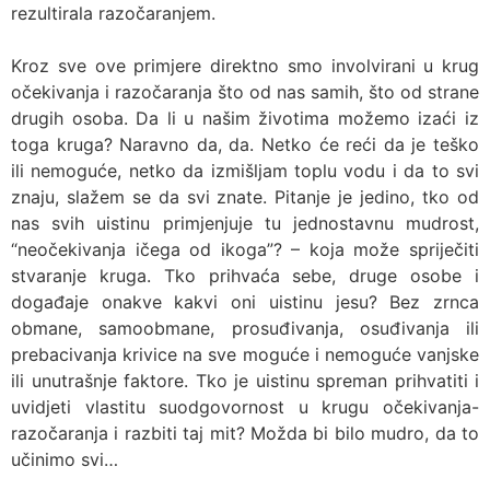
rezultirala razočaranjem.
Kroz sve ove primjere direktno smo involvirani u krug
očekivanja i razočaranja što od nas samih, što od strane
drugih osoba. Da li u našim životima možemo izaći iz
toga kruga? Naravno da, da. Netko će reći da je teško
ili nemoguće, netko da izmišljam toplu vodu i da to svi
znaju, slažem se da svi znate. Pitanje je jedino, tko od
nas svih uistinu primjenjuje tu jednostavnu mudrost,
“neočekivanja ičega od ikoga”? – koja može spriječiti
stvaranje kruga. Tko prihvaća sebe, druge osobe i
događaje onakve kakvi oni uistinu jesu? Bez zrnca
obmane, samoobmane, prosuđivanja, osuđivanja ili
prebacivanja krivice na sve moguće i nemoguće vanjske
ili unutrašnje faktore. Tko je uistinu spreman prihvatiti i
uvidjeti vlastitu suodgovornost u krugu očekivanja-
razočaranja i razbiti taj mit? Možda bi bilo mudro, da to
učinimo svi…