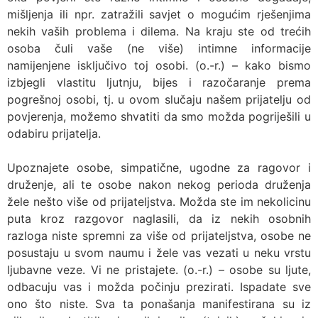
mišljenja ili npr. zatražili savjet o mogućim rješenjima
nekih vaših problema i dilema. Na kraju ste od trećih
osoba čuli vaše (ne više) intimne informacije
namijenjene isključivo toj osobi. (o.-r.) – kako bismo
izbjegli vlastitu ljutnju, bijes i razočaranje prema
pogrešnoj osobi, tj. u ovom slučaju našem prijatelju od
povjerenja, možemo shvatiti da smo možda pogriješili u
odabiru prijatelja.
Upoznajete osobe, simpatične, ugodne za ragovor i
druženje, ali te osobe nakon nekog perioda druženja
žele nešto više od prijateljstva. Možda ste im nekolicinu
puta kroz razgovor naglasili, da iz nekih osobnih
razloga niste spremni za više od prijateljstva, osobe ne
posustaju u svom naumu i žele vas vezati u neku vrstu
ljubavne veze. Vi ne pristajete. (o.-r.) – osobe su ljute,
odbacuju vas i možda počinju prezirati. Ispadate sve
ono što niste. Sva ta ponašanja manifestirana su iz