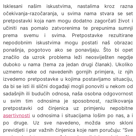
Isklesani našim iskustvima, nastalima kroz razna
očekivanja-razočaranja, u svima nama stvara se set
pretpostavki koja nam mogu dodatno zagorčati život i
učiniti nas pomalo zatvorenima te prepunima sumnji
prema svemu i svima. Pretpostavke rezultirane
nepodobnim iskustvima mogu postati naš obrazac
ponašnja, pogotovo ako se ponavljaju. Što bi opet
značilo da uzrok problema leži neosviješten negdje
duboko u nama (tema za jedan drugi članak). Ukoliko
uzmemo neke od navedenih gornjih primjera, iz njih
izvedemo pretpostavke u kojima postavljamo situaciju,
da bi se isti ili slični događaji mogli ponoviti u nekom od
sadašnjih ili budućih odnosa, naša osobna odgovornost
u svim tim odnosima je sposobnost, razlikovanja
pretpostavki od činjenica uz primjeniu nepobitne
asertivnosti
u odnosima i situacijama lošim po nas, a i
po druge. Uz sve navedeno, možda smo skloni
previdjeti i par važnih činjenica koje nam poručuju: “Sve