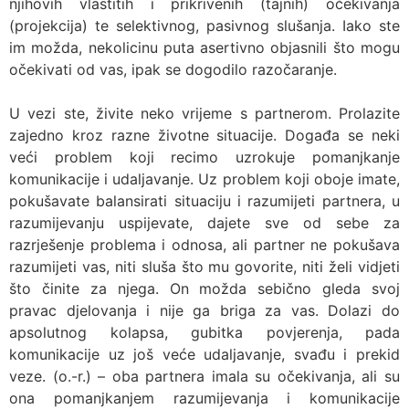
njihovih vlastitih i prikrivenih (tajnih) očekivanja
(projekcija) te selektivnog, pasivnog slušanja. Iako ste
im možda, nekolicinu puta asertivno objasnili što mogu
očekivati od vas, ipak se dogodilo razočaranje.
U vezi ste, živite neko vrijeme s partnerom. Prolazite
zajedno kroz razne životne situacije. Događa se neki
veći problem koji recimo uzrokuje pomanjkanje
komunikacije i udaljavanje. Uz problem koji oboje imate,
pokušavate balansirati situaciju i razumijeti partnera, u
razumijevanju uspijevate, dajete sve od sebe za
razrješenje problema i odnosa, ali partner ne pokušava
razumijeti vas, niti sluša što mu govorite, niti želi vidjeti
što činite za njega. On možda sebično gleda svoj
pravac djelovanja i nije ga briga za vas. Dolazi do
apsolutnog kolapsa, gubitka povjerenja, pada
komunikacije uz još veće udaljavanje, svađu i prekid
veze. (o.-r.) – oba partnera imala su očekivanja, ali su
ona pomanjkanjem razumijevanja i komunikacije