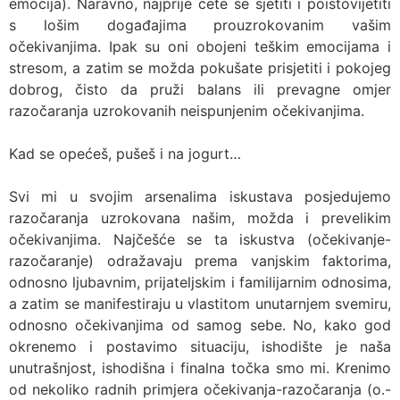
emocija). Naravno, najprije ćete se sjetiti i poistovijetiti
s lošim događajima prouzrokovanim vašim
očekivanjima. Ipak su oni obojeni teškim emocijama i
stresom, a zatim se možda pokušate prisjetiti i pokojeg
dobrog, čisto da pruži balans ili prevagne omjer
razočaranja uzrokovanih neispunjenim očekivanjima.
Kad se opećeš, pušeš i na jogurt…
Svi mi u svojim arsenalima iskustava posjedujemo
razočaranja uzrokovana našim, možda i prevelikim
očekivanjima. Najčešće se ta iskustva (očekivanje-
razočaranje) odražavaju prema vanjskim faktorima,
odnosno ljubavnim, prijateljskim i familijarnim odnosima,
a zatim se manifestiraju u vlastitom unutarnjem svemiru,
odnosno očekivanjima od samog sebe. No, kako god
okrenemo i postavimo situaciju, ishodište je naša
unutrašnjost, ishodišna i finalna točka smo mi. Krenimo
od nekoliko radnih primjera očekivanja-razočaranja (o.-