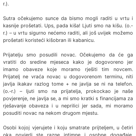
r.).
Sutra očekujemo sunce da bismo mogli raditi u vrtu i
kasnije prošetati. Ups, pada kiša! Ljuti smo na kišu. (o.-
r.) – u vrtu sigurno nećemo raditi, ali još uvijek možemo
prošetati koristeći kišobran ili kabanicu.
Prijatelju smo posudili novac. Očekujemo da će ga
vratiti do sredine mjeseca kako je dogovoreno jer
imamo obaveze koje moramo rješiti tim novcem.
Prijatelj ne vraća novac u dogovorenom terminu, niti
javlja ikakav razlog tome + ne javlja se ni na telefon.
(o.-r.) – ljuti smo na prijatelja, prokockao je naše
povjerenje, ne javlja se, a mi smo kratki s financijama za
rješavanje obaveza i u neprilici jer sada, mi moramo
posuditi novac na nekom drugom mjestu.
Osobi kojoj vjerujete i koju smatrate prijteljem, u četiri
oka povjerli ste razne intimne i osobne događaje,