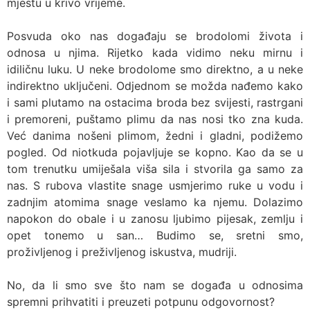
mjestu u krivo vrijeme.
Posvuda oko nas događaju se brodolomi života i
odnosa u njima. Rijetko kada vidimo neku mirnu i
idiličnu luku. U neke brodolome smo direktno, a u neke
indirektno uključeni. Odjednom se možda nađemo kako
i sami plutamo na ostacima broda bez svijesti, rastrgani
i premoreni, puštamo plimu da nas nosi tko zna kuda.
Već danima nošeni plimom, žedni i gladni, podižemo
pogled. Od niotkuda pojavljuje se kopno. Kao da se u
tom trenutku umiješala viša sila i stvorila ga samo za
nas. S rubova vlastite snage usmjerimo ruke u vodu i
zadnjim atomima snage veslamo ka njemu. Dolazimo
napokon do obale i u zanosu ljubimo pijesak, zemlju i
opet tonemo u san… Budimo se, sretni smo,
proživljenog i preživljenog iskustva, mudriji.
No, da li smo sve što nam se događa u odnosima
spremni prihvatiti i preuzeti potpunu odgovornost?