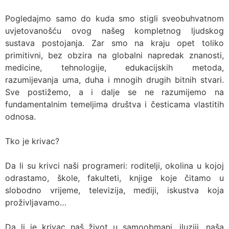
Pogledajmo samo do kuda smo stigli sveobuhvatnom
uvjetovanošću ovog našeg kompletnog ljudskog
sustava postojanja. Zar smo na kraju opet toliko
primitivni, bez obzira na globalni napredak znanosti,
medicine, tehnologije, edukacijskih metoda,
razumijevanja uma, duha i mnogih drugih bitnih stvari.
Sve postižemo, a i dalje se ne razumijemo na
fundamentalnim temeljima društva i česticama vlastitih
odnosa.
Tko je krivac?
Da li su krivci naši programeri: roditelji, okolina u kojoj
odrastamo, škole, fakulteti, knjige koje čitamo u
slobodno vrijeme, televizija, mediji, iskustva koja
proživljavamo…
Da li je krivac naš život u samoobmani, iluziji, naša