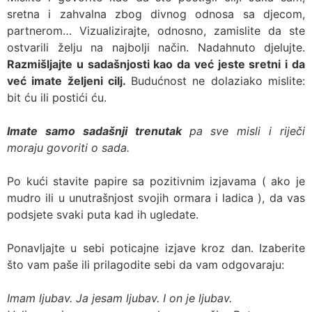
sretna i zahvalna zbog divnog odnosa sa djecom,
partnerom… Vizualizirajte, odnosno, zamislite da ste
ostvarili želju na najbolji način. Nadahnuto djelujte.
Razmišljajte u sadašnjosti kao da već jeste sretni i da
već imate željeni cilj.
Budućnost ne dolaziako mislite:
bit ću ili postići ću.
Imate samo sadašnji trenutak
pa sve misli i riječi
moraju govoriti o sada.
Po kući stavite papire sa pozitivnim izjavama ( ako je
mudro ili u unutrašnjost svojih ormara i ladica ), da vas
podsjete svaki puta kad ih ugledate.
Ponavljajte u sebi poticajne izjave kroz dan. Izaberite
što vam paše ili prilagodite sebi da vam odgovaraju:
Imam ljubav. Ja jesam ljubav. I on je ljubav.