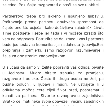
zajedno. Pokušajte razgovarati o sreći za sve u obitelji.
Partnerstvo treba biti iskreno i ispunjeno ljubavlju.
Poštovanje prema partneru obuhvaća spremnost da
čujete ono što osjeća i kako doživljava zajednički život.
Time poštujete i sebe jer tada i vi možete izraziti što
vam ne odgovara. Potrudite se da između vas i partnera
bude jednostavna komunikacija nadahnuta ljubavlju.Bez
prepiranja i zamjerki, samo razgovor, razumijevanje i
želja za obostranim zadovoljstvom.
U slučaju da samo vi želite popraviti vaš odnos, bivajte
u Jedinstvu. Mudro birajte trenutke za promjenu,
razgovore i odluke. Često ih druga osoba ne želi, pa
budite odlučni, u ljubavi i mudri. Ne ustrajete li u
odlukama možda ćete cijeli život prati, pospremati i
kuhati za partnera. Stvorite ravnopravno zajedništvo.
Svatko će imati neke svoje obaveze i većinu zajedničkih