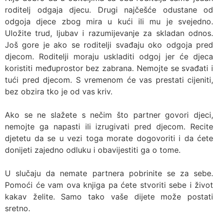
roditelj odgaja djecu. Drugi najčešće odustane od
odgoja djece zbog mira u kući ili mu je svejedno.
Uložite trud, ljubav i razumijevanje za skladan odnos.
Još gore je ako se roditelji svađaju oko odgoja pred
djecom. Roditelji moraju uskladiti odgoj jer će djeca
koristiti međuprostor bez zabrana. Nemojte se svađati i
tući pred djecom. S vremenom će vas prestati cijeniti,
bez obzira tko je od vas kriv.
Ako se ne slažete s nečim što partner govori djeci,
nemojte ga napasti ili izrugivati pred djecom. Recite
djetetu da se u vezi toga morate dogovoriti i da ćete
donijeti zajedno odluku i obavijestiti ga o tome.
U slučaju da nemate partnera pobrinite se za sebe.
Pomoći će vam ova knjiga pa ćete stvoriti sebe i život
kakav želite. Samo tako vaše dijete može postati
sretno.