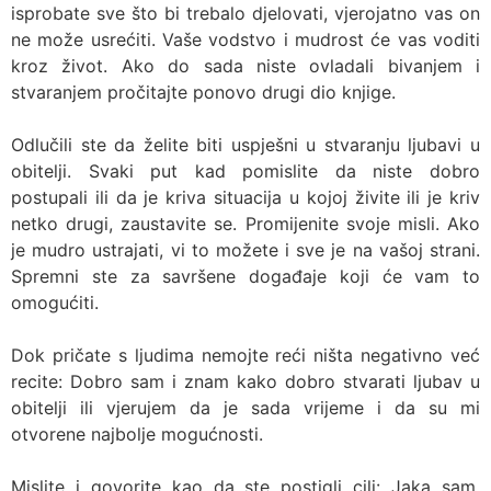
isprobate sve što bi trebalo djelovati, vjerojatno vas on
ne može usrećiti. Vaše vodstvo i mudrost će vas voditi
kroz život. Ako do sada niste ovladali bivanjem i
stvaranjem pročitajte ponovo drugi dio knjige.
Odlučili ste da želite biti uspješni u stvaranju ljubavi u
obitelji. Svaki put kad pomislite da niste dobro
postupali ili da je kriva situacija u kojoj živite ili je kriv
netko drugi, zaustavite se. Promijenite svoje misli. Ako
je mudro ustrajati, vi to možete i sve je na vašoj strani.
Spremni ste za savršene događaje koji će vam to
omogućiti.
Dok pričate s ljudima nemojte reći ništa negativno već
recite: Dobro sam i znam kako dobro stvarati ljubav u
obitelji ili vjerujem da je sada vrijeme i da su mi
otvorene najbolje mogućnosti.
Mislite i govorite kao da ste postigli cilj: Jaka sam,