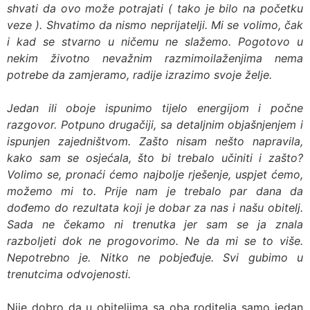
shvati da ovo može potrajati ( tako je bilo na početku
veze ). Shvatimo da nismo neprijatelji. Mi se volimo, čak
i kad se stvarno u ničemu ne slažemo. Pogotovo u
nekim životno nevažnim razmimoilaženjima nema
potrebe da zamjeramo, radije izrazimo svoje želje.
Jedan ili oboje ispunimo tijelo energijom i počne
razgovor. Potpuno drugačiji, sa detaljnim objašnjenjem i
ispunjen zajedništvom. Zašto nisam nešto napravila,
kako sam se osjećala, što bi trebalo učiniti i zašto?
Volimo se, pronaći ćemo najbolje rješenje, uspjet ćemo,
možemo mi to. Prije nam je trebalo par dana da
dođemo do rezultata koji je dobar za nas i našu obitelj.
Sada ne čekamo ni trenutka jer sam se ja znala
razboljeti dok ne progovorimo. Ne da mi se to više.
Nepotrebno je. Nitko ne pobjeđuje. Svi gubimo u
trenutcima odvojenosti.
Nije dobro da u obiteljima sa oba roditelja samo jedan