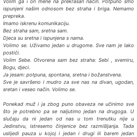
Volim ga i on mene na prekrasan način. Potpuno smo
ispunjeni našim odnosom bez straha i briga. Nemamo
prepreka.
Imamo iskrenu komunikaciju.
Bez straha sam, sretna sam.
Djeca su sretna i ispunjena s nama.
Volimo se. Uživamo jedan u drugome. Sve nam je lako
postići.
Volim Sebe. Otvorena sam bez straha: Sebi , svemiru,
Bogu, djeci.
Ja jesam: potpuna, spontana, sretna i božanstvena.
Sve je savršeno i mudro za sve nas na divan, ugodan,
sretan i veseo način. Volimo se.
Ponekad muž i ja zbog puno obaveza ne učinimo sve
što je potrebno pa se naljutimo jedan na drugoga. U
slučaju da ni jedan od nas u tom trenutku nije u
Jedinstvu, istresemo činjenice bez razmišljanja. Tada
uslijedi pauza u kojoj i jedan i drugi ili barem jedan