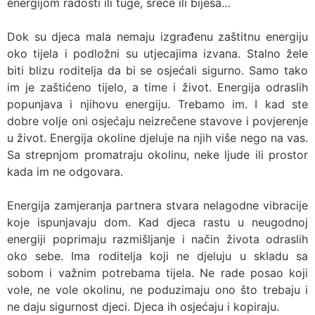
energijom radosti ili tuge, sreće ili bijesa…
Dok su djeca mala nemaju izgrađenu zaštitnu energiju
oko tijela i podložni su utjecajima izvana. Stalno žele
biti blizu roditelja da bi se osjećali sigurno. Samo tako
im je zaštićeno tijelo, a time i život. Energija odraslih
popunjava i njihovu energiju. Trebamo im. I kad ste
dobre volje oni osjećaju neizrečene stavove i povjerenje
u život. Energija okoline djeluje na njih više nego na vas.
Sa strepnjom promatraju okolinu, neke ljude ili prostor
kada im ne odgovara.
Energija zamjeranja partnera stvara nelagodne vibracije
koje ispunjavaju dom. Kad djeca rastu u neugodnoj
energiji poprimaju razmišljanje i način života odraslih
oko sebe. Ima roditelja koji ne djeluju u skladu sa
sobom i važnim potrebama tijela. Ne rade posao koji
vole, ne vole okolinu, ne poduzimaju ono što trebaju i
ne daju sigurnost djeci. Djeca ih osjećaju i kopiraju.