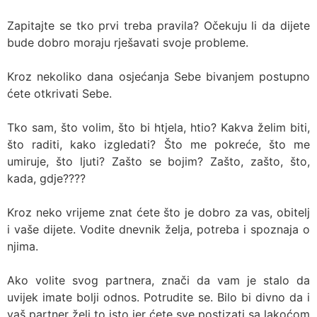
Zapitajte se tko prvi treba pravila? Očekuju li da dijete
bude dobro moraju rješavati svoje probleme.
Kroz nekoliko dana osjećanja Sebe bivanjem postupno
ćete otkrivati Sebe.
Tko sam, što volim, što bi htjela, htio? Kakva želim biti,
što raditi, kako izgledati? Što me pokreće, što me
umiruje, što ljuti? Zašto se bojim? Zašto, zašto, što,
kada, gdje????
Kroz neko vrijeme znat ćete što je dobro za vas, obitelj
i vaše dijete. Vodite dnevnik želja, potreba i spoznaja o
njima.
Ako volite svog partnera, znači da vam je stalo da
uvijek imate bolji odnos. Potrudite se. Bilo bi divno da i
vaš partner želi to isto jer ćete sve postizati sa lakoćom