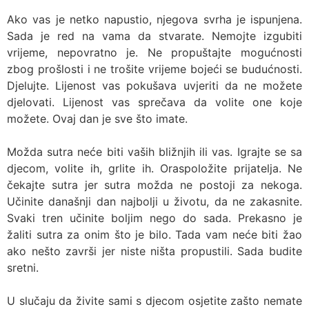
Ako vas je netko napustio, njegova svrha je ispunjena.
Sada je red na vama da stvarate. Nemojte izgubiti
vrijeme, nepovratno je. Ne propuštajte mogućnosti
zbog prošlosti i ne trošite vrijeme bojeći se budućnosti.
Djelujte. Lijenost vas pokušava uvjeriti da ne možete
djelovati. Lijenost vas sprečava da volite one koje
možete. Ovaj dan je sve što imate.
Možda sutra neće biti vaših bližnjih ili vas. Igrajte se sa
djecom, volite ih, grlite ih. Oraspoložite prijatelja. Ne
čekajte sutra jer sutra možda ne postoji za nekoga.
Učinite današnji dan najbolji u životu, da ne zakasnite.
Svaki tren učinite boljim nego do sada. Prekasno je
žaliti sutra za onim što je bilo. Tada vam neće biti žao
ako nešto završi jer niste ništa propustili. Sada budite
sretni.
U slučaju da živite sami s djecom osjetite zašto nemate