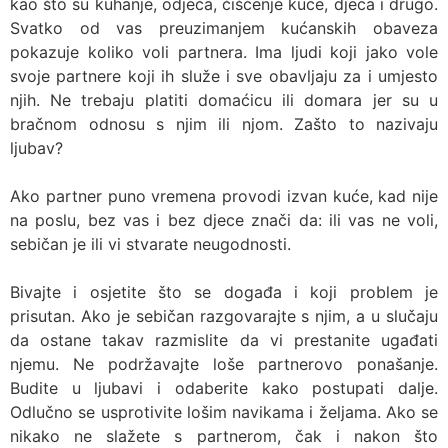
kao što su kuhanje, odjeća, čišćenje kuće, djeca i drugo.
Svatko od vas preuzimanjem kućanskih obaveza
pokazuje koliko voli partnera. Ima ljudi koji jako vole
svoje partnere koji ih služe i sve obavljaju za i umjesto
njih. Ne trebaju platiti domaćicu ili domara jer su u
bračnom odnosu s njim ili njom. Zašto to nazivaju
ljubav?
Ako partner puno vremena provodi izvan kuće, kad nije
na poslu, bez vas i bez djece znači da: ili vas ne voli,
sebičan je ili vi stvarate neugodnosti.
Bivajte i osjetite što se događa i koji problem je
prisutan. Ako je sebičan razgovarajte s njim, a u slučaju
da ostane takav razmislite da vi prestanite ugađati
njemu. Ne podržavajte loše partnerovo ponašanje.
Budite u ljubavi i odaberite kako postupati dalje.
Odlučno se usprotivite lošim navikama i željama. Ako se
nikako ne slažete s partnerom, čak i nakon što