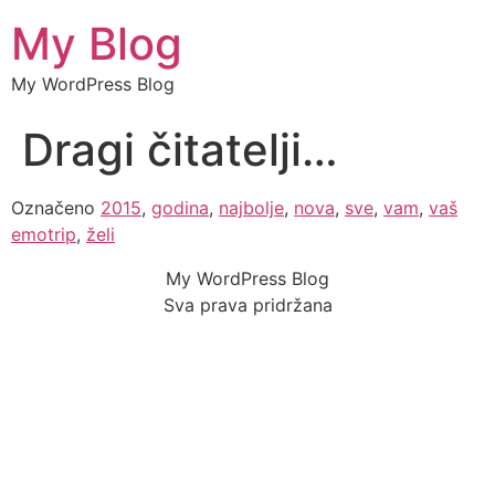
My Blog
My WordPress Blog
Dragi čitatelji…
Označeno
2015
,
godina
,
najbolje
,
nova
,
sve
,
vam
,
vaš
emotrip
,
želi
My WordPress Blog
Sva prava pridržana